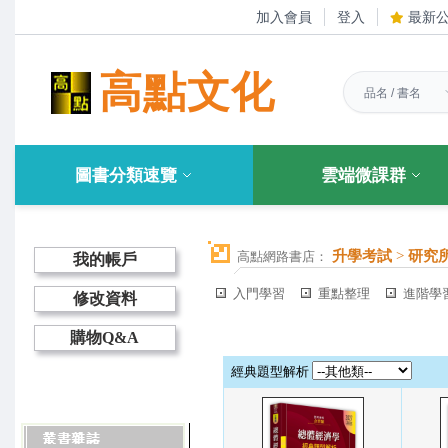
加入會員
登入
最新
高點文化
圖書分類速覽
雲端微課群
升學考試
>
研究
高點網路書店：
我的帳戶
入門學習
重點整理
進階學
修改資料
購物Q&A
經典題型解析