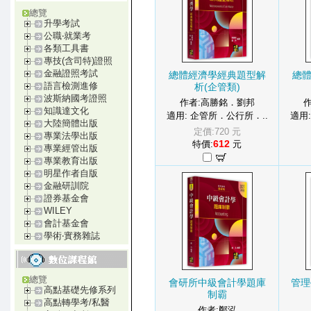
總覽
升學考試
公職‧就業考
各類工具書
專技(含司特)證照
金融證照考試
總體經濟學經典題型解
總
語言檢測進修
析(企管類)
波斯納國考證照
作者:高勝銘．劉邦
知識達文化
適用: 企管所．公行所．..
適用
大陸簡體出版
定價:720 元
專業法學出版
612
特價:
元
專業經管出版
專業教育出版
明星作者自版
金融研訓院
證券基金會
WILEY
會計基金會
學術‧實務雜誌
總覽
會研所中級會計學題庫
管理
高點基礎先修系列
制霸
高點轉學考/私醫
作者:鄭泓