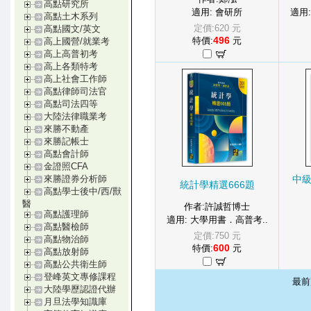
高點研究所
適用: 會研所
適用
高點土木系列
定價:620 元
高點國文/英文
496
特價:
元
高上國營/就業考
高上高普初考
高上各類特考
高上社會工作師
高點律師司法官
高點司法四等
大陸法律職業考
來勝不動產
來勝記帳士
高點會計師
金證照CFA
中
來勝證券分析師
統計學精選666題
高點學士後中/西/獸
醫
作者:許誠哲博士
高點護理師
適用: 大學用書．高普考..
高點醫檢師
定價:750 元
高點物治師
600
特價:
元
高點放射師
高點公共衛生師
登峰英文專修課程
最
大陸學歷認證代辦
月旦法學知識庫