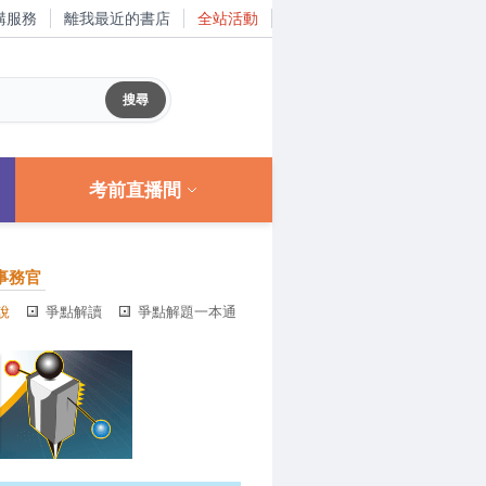
購服務
離我最近的書店
全站活動
考前直播間
事務官
說
爭點解讀
爭點解題一本通