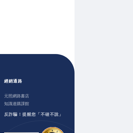
經銷通路
元照網路書店
知識達購課館
反詐騙！提醒您「不碰不說」