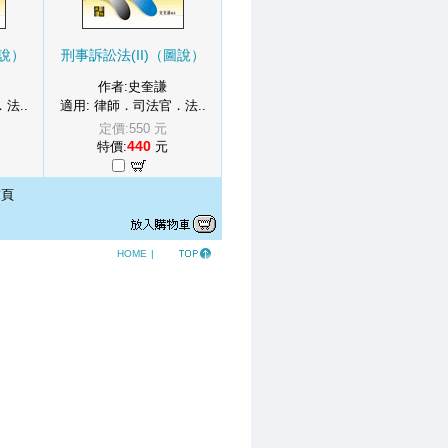
圖說）
刑事訴訟法(II)（圖說）
作者:史奎謙
法..
適用: 律師．司法官．法..
定價:550 元
440
特價:
元
頁
HOME
|