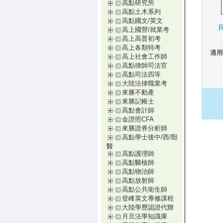
高點研究所
高點土木系列
高點國文/英文
高上國營/就業考
高上高普初考
高上各類特考
適用
高上社會工作師
高點律師司法官
高點司法四等
大陸法律職業考
來勝不動產
來勝記帳士
高點會計師
金證照CFA
來勝證券分析師
高點學士後中/西/獸
醫
高點護理師
高點醫檢師
高點物治師
高點放射師
高點公共衛生師
登峰英文專修課程
大陸學歷認證代辦
月旦法學知識庫