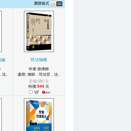
瀏覽模式
則編
民法物權
師
作者:徐律師
法..
適用: 律師．司法官．法..
定價:680 元
544
特價:
元