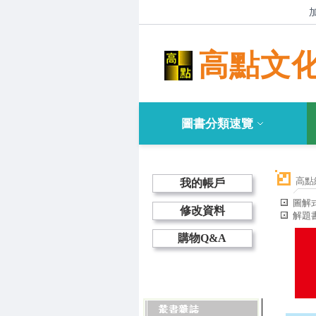
高點文
圖書分類速覽
高點
我的帳戶
圖解
修改資料
解題
購物Q&A