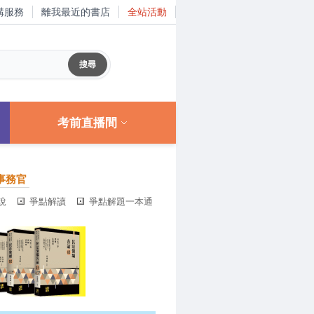
購服務
離我最近的書店
全站活動
考前直播間
事務官
說
爭點解讀
爭點解題一本通