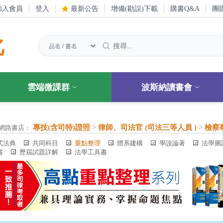
加入會員
登入
最新公告
增備(勘誤)下載
購書Q&A
團
化
雲端微課群
波斯納讀書會
專技(含司特)證照
>
律師、司法官 (司法三等人員 )
>
檢察
網路書店：
式法典
共同科目
重點整理
體系建構
學說論著
法學圖
書
歷屆試題詳解
法學工具書