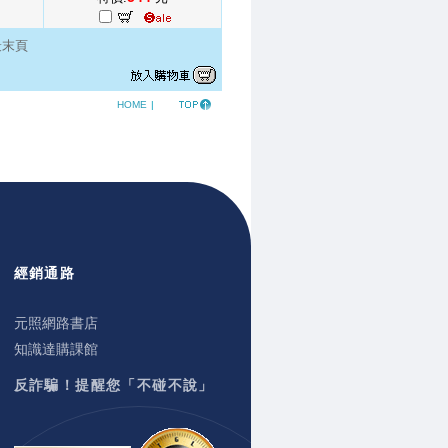
最末頁
HOME
|
經銷通路
元照網路書店
知識達購課館
反詐騙！提醒您「不碰不說」