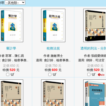
整理
審計學
稅務法規
透明的刑法－分
作者:郭軍．陳仁易
作者:施敏博士
作者:張鏡榮律
: 會計師．檢察事務..
適用: 會計師．檢察事務..
適用: 律師．司法官．
定價:650 元
定價:750 元
定價:650 元
520
600
520
特價:
元
特價:
元
特價:
元