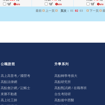
最前
上一頁
頁次：
01
02
03
下一頁
公職證照
升學系列
高上高普考／國營考
高點轉學考插大
高點法律網
高點研究所
高點會計網／記帳士
高點甄試網 / 在職專班
來勝不動產
台生考陸研
高上社工師
高點後中西醫