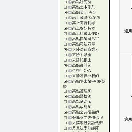
高點研究所
高點土木系列
高點國文/英文
高上國營/就業考
高上高普初考
高上各類特考
適用
高上社會工作師
高點律師司法官
高點司法四等
大陸法律職業考
來勝不動產
來勝記帳士
高點會計師
金證照CFA
來勝證券分析師
高點學士後中/西/獸
醫
高點護理師
高點醫檢師
高點物治師
高點放射師
高點公共衛生師
登峰英文專修課程
適用
大陸學歷認證代辦
月旦法學知識庫