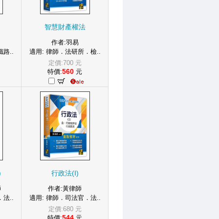
智慧財產權法
作者:羽易
路..
適用: 律師．法研所．檢..
定價:700 元
560
特價:
元
)
行政法(I)
師
作者:黃律師
法..
適用: 律師．司法官．法..
定價:680 元
544
特價:
元