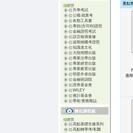
重點
總覽
升學考試
公職‧就業考
各類工具書
專技(含司特)證照
金融證照考試
語言檢測進修
波斯納國考證照
知識達文化
大陸簡體出版
專業法學出版
專業經管出版
專業教育出版
明星作者自版
適用
金融研訓院
證券基金會
WILEY
會計基金會
學術‧實務雜誌
總覽
高點基礎先修系列
高點轉學考/私醫