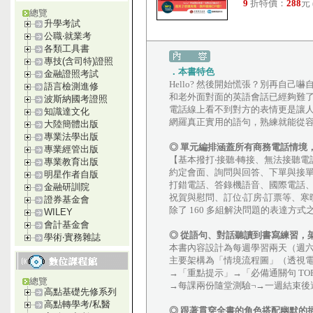
9
折特價：
288
元
總覽
升學考試
公職‧就業考
各類工具書
專技(含司特)證照
．本書特色
金融證照考試
Hello? 然後開始慌張？別再自己嚇
語言檢測進修
和老外面對面的英語會話已經夠難
波斯納國考證照
電話線上看不到對方的表情更是讓人
知識達文化
網羅真正實用的語句，熟練就能從
大陸簡體出版
專業法學出版
◎ 單元編排涵蓋所有商務電話情境
專業經管出版
【基本撥打‧接聽‧轉接、無法接聽
專業教育出版
約定會面、詢問與回答、下單與接
明星作者自版
打錯電話、答錄機語音、國際電話、
金融研訓院
祝賀與慰問、訂位‧訂房‧訂票等、
證券基金會
除了 160 多組解決問題的表達方式
WILEY
會計基金會
◎ 從語句、對話聽讀到書寫練習，
學術‧實務雜誌
本書內容設計為每週學習兩天（週
主要架構為「情境流程圖」（透視
→「重點提示」→「必備通關句 TO
總覽
→每課兩份隨堂測驗¬→一週結束後
高點基礎先修系列
高點轉學考/私醫
◎ 跟著貫穿全書的角色搭配幽默的