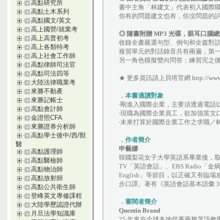
高點研究所
書中主角「林建文」代表初入國際
高點土木系列
你有的問題建文也有，你沒問題的
高點國文/英文
高上國營/就業考
◎ 隨書附贈 MP3 光碟，眼耳口
高上高普初考
收錄全書嚴選句型、例句和全篇對
高上各類特考
複習單元的對話錄音共有兩遍，第
高上社會工作師
另一角色模擬雙向問答；練習完之
高點律師司法官
高點司法四等
★ 更多資訊請上貝塔官網
http://ww
大陸法律職業考
來勝不動產
．本書適讀對象
來勝記帳士
‧剛進入國際企業，主要須透過電話
高點會計師
‧現職為國際企業員工，欲加強英文
金證照CFA
‧未來打算於國際企業工作之求職／
來勝證券分析師
高點學士後中/西/獸
．作者簡介
醫
申藝娜
高點護理師
韓國梨花女子大學英語系畢業後，取
高點醫檢師
TV「英語會話」、EBS Radio「金炳淵放浪
高點物治師
English」等節目，以正確又有
高點放射師
步口譯。著有《英語會話基本語彙 
高點公共衛生師
登峰英文專修課程
．審閱者簡介
大陸學歷認證代辦
Quentin Brand
月旦法學知識庫
25 年來在全球各地從事商務英語