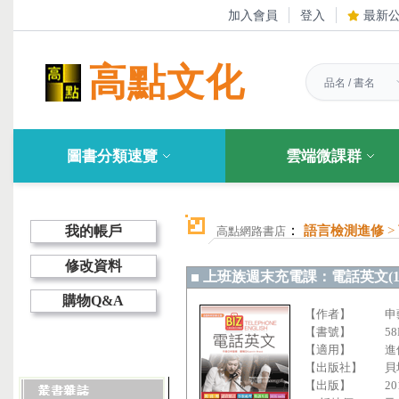
加入會員
登入
最新
高點文化
圖書分類速覽
雲端微課群
：
我的帳戶
語言檢測進修
>
高點網路書店
修改資料
上班族週末充電課：電話英文(1書 
購物Q&A
【作者】
申
【書號】
58
【適用】
進
【出版社】
貝
【出版】
20