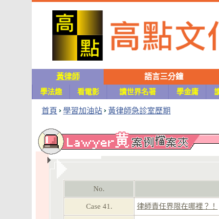
黃律師
語言三分鐘
學法趣
看電影
讀世界名著
學金庸
首頁
學習加油站
黃律師急診室歷期
No.
Case 41.
律師責任界限在哪裡？！