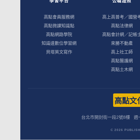
學習平台
公職證照
高點會員服務網
高上高普考／國營
高點微課知識點
高點法律網
高點網路學院
高點會計網／記帳
知識達數位學習網
來勝不動產
貝塔英文寫作
高上社工師
高點醫護網
高點土木網
高點文
台北市開封街一段2號8樓
週一
C 2026 PUBLIS