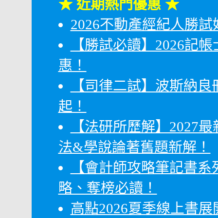
★ 近期熱門優惠 ★
2026不動產經紀人勝試
【勝試必讀】2026記帳
惠！
【司律二試】波斯納良冊
起！
【法研所歷解】2027
法&學說論著舊題新解！
【會計師攻略筆記書系
略、奪榜必讀！
高點2026夏季線上書