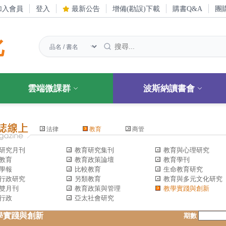
加入會員
登入
最新公告
增備(勘誤)下載
購書Q&A
團
化
雲端微課群
波斯納讀書會
法律
教育
商管
研究月刊
教育研究集刊
教育與心理研究
教育
教育政策論壇
教育學刊
學報
比較教育
生命教育研究
行政研究
另類教育
教育與多元文化研究
雙月刊
教育政策與管理
教學實踐與創新
行政
亞太社會研究
學實踐與創新
期數